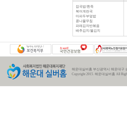
잡곡밥/흰죽
북어계란국
마파두부덮밥
콩나물무침
파래김자반볶음
배추김치/물김치
해운대실버홈 부산광역시 해운대구 송정동 송정1로7번길
Copyright 2015.
해운대실버홈
All Righ