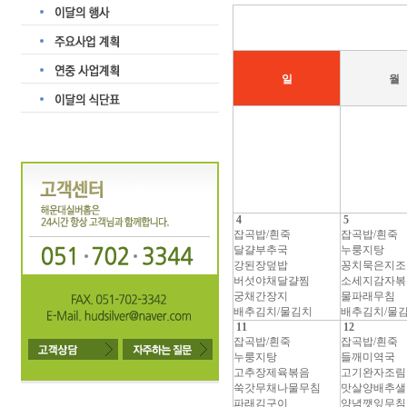
일
월
4
5
잡곡밥/흰죽
잡곡밥/흰죽
달걀부추국
누룽지탕
강된장덮밥
꽁치묵은지조
버섯야채달걀찜
소세지감자볶
궁채간장지
물파래무침
배추김치/물김치
배추김치/물
11
12
잡곡밥/흰죽
잡곡밥/흰죽
누룽지탕
들깨미역국
고추장제육볶음
고기완자조림
쑥갓무채나물무침
맛살양배추샐
파래김구이
양념깻잎무침