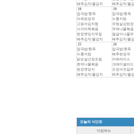
배추김치/물김치
배추김치/물
18
19
잡곡밥/흰죽
잡곡밥/흰죽
아욱된장국
누룽지탕
고등어김치찜
우렁살강된장
사각어묵볶음
무채나물볶음
된장꺳잎지무침
얼갈이나물무
배추김치/물김치
배추김치/물
25
26
잡곡밥/흰죽
잡곡밥/흰죽
누룽지탕
배추된장국
닭순살간장조림
카레라이스
호박나물볶음
크래미샐러드
된장깻잎지
오징어젓갈무
배추김치/물김치
배추김치/물
오늘의 식단표
아침메뉴