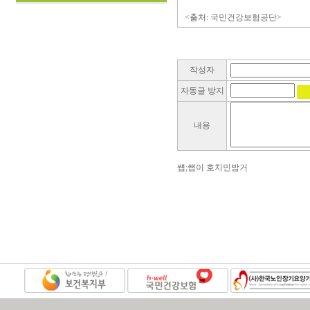
<출처: 국민건강보험공단>
작성자
자동글 방지
내용
썝;쌥이 호치민밤거