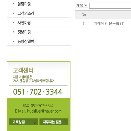
No
1
치매예방 운동법 (
1
)